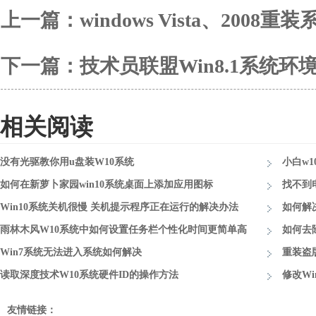
上一篇：
windows Vista、20
下一篇：
技术员联盟Win8.1系统
相关阅读
没有光驱教你用u盘装W10系统
小白w1
如何在新萝卜家园win10系统桌面上添加应用图标
找不到
Win10系统关机很慢 关机提示程序正在运行的解决办法
安装驱
如何解
雨林木风W10系统中如何设置任务栏个性化时间更简单高
0x80073
如何去除
效
Win7系统无法进入系统如何解决
置水印
重装盗
读取深度技术W10系统硬件ID的操作方法
统？
修改Wi
绿色滚
友情链接：