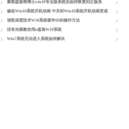
置水印？
重装盗版韩博士win10专业版系统后如何恢复到正版系
统？
修改Win10系统开机动画 中关村Win10系统开机动画变成
绿色滚动条
读取深度技术W10系统硬件ID的操作方法
没有光驱教你用u盘装W10系统
Win7系统无法进入系统如何解决