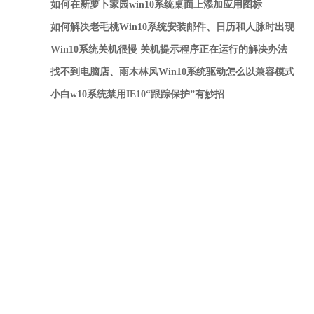
效
如何在新萝卜家园win10系统桌面上添加应用图标
如何解决老毛桃Win10系统安装邮件、日历和人脉时出现
0x80073cff
Win10系统关机很慢 关机提示程序正在运行的解决办法
找不到电脑店、雨木林风Win10系统驱动怎么以兼容模式
安装驱动？
小白w10系统禁用IE10“跟踪保护”有妙招