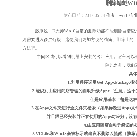
删除蜻蜓W1
发布日期：2017-05-24
作者：win10
一般来说，U大师Win10自带的删除功能不能删除自带应用
则需要进入多层链接，这使我们更加方便的精简、删除上的a
方法吧。
中间区域可以看到机器上安装的各种应用。底部可以进
除此之外，我们还
具
1.利用程序调用Get-AppxPacka
2.能识别由应用商店管理的自动升级Appx（注意，这个的特征是
但是应用基本上都是这种
3.在Apps文件夹进行全文件夹检索（如果你改过Apps
并且跟已经安装并正在使用的Apps对应好，没
4.由应用商店自动升级后的残
5.VCLibs和WinJS会被标示成建议不删除以提醒（