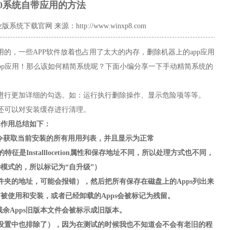
0系统自带应用的方法
专业版系统下载官网
来源：http://www.winxp8.com
的，一些APP软件放着也占用了太大的内存，删除机器上的app应用
pp应用！那么该如何精简系统呢？下面小编分享一下手动精简系统的
行更加详细的勾选。如：运行执行删除操作、显示危险项等等。
可以对安装缓存进行清理。
体作用总结如下：
ge指令获取当前安装的所有用用列表，并且显示为正常
Installlocetion属性和保存地址不同，所以处理方式也不同，
模式的，所以标记为“自升级”）
文件夹的地址，可能会报错），然后把所有保存在磁盘上的Apps列出来
有被使用和安装，或者已经卸载的Apps会被标记为残留。
余Apps旧版本文件会被标示成旧版本。
推荐设置中也排除了），因为在测试的时候我也不知道会不会有老旧的程