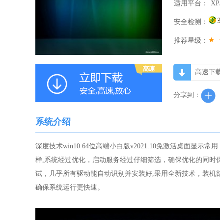
适用平台：
XP
安全检测：
推荐星级：
高速下
分享到：
系统介绍
深度技术win10 64位高端小白版v2021.10免激活桌面
样,系统经过优化，启动服务经过仔细筛选，确保优化的同时
试，几乎所有驱动能自动识别并安装好,采用全新技术，装机
确保系统运行更快速。