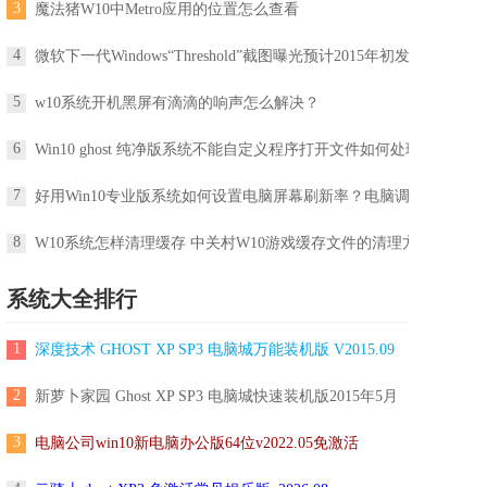
3
魔法猪W10中Metro应用的位置怎么查看
4
微软下一代Windows“Threshold”截图曝光预计2015年初发布
5
w10系统开机黑屏有滴滴的响声怎么解决？
6
Win10 ghost 纯净版系统不能自定义程序打开文件如何处理
7
好用Win10专业版系统如何设置电脑屏幕刷新率？电脑调屏幕刷新率
8
W10系统怎样清理缓存 中关村W10游戏缓存文件的清理方法
系统大全排行
1
深度技术 GHOST XP SP3 电脑城万能装机版 V2015.09
2
新萝卜家园 Ghost XP SP3 电脑城快速装机版2015年5月
3
电脑公司win10新电脑办公版64位v2022.05免激活