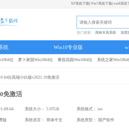
XP系统下载
|
Win7系统下载
|
win8系统
热门搜索:
雨林木风系统
深度
7系统
Win10专业版
w
1064位
萝卜家园Win1064位
番茄花园Win1064位
系统之家Win1064
10 64位高端小白版v2021.10免激活
10免激活
21-09-04
系统大小：
5.97GB
系统格式：
.iso
费版
系统语言：
简体中文
系统类型：
国产软件