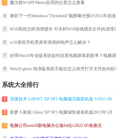
3
魔法猪W10中Metro应用的位置怎么查看
4
微软下一代Windows“Threshold”截图曝光预计2015年初发布
5
W10系统怎样清理缓存 中关村W10游戏缓存文件的清理方法
6
w10系统开机黑屏有滴滴的响声怎么解决？
7
好用Win10专业版系统如何设置电脑屏幕刷新率？电脑调屏幕刷新率
8
Win10 ghost 纯净版系统不能自定义程序打开文件如何处理
系统大全排行
1
深度技术 GHOST XP SP3 电脑城万能装机版 V2015.09
2
新萝卜家园 Ghost XP SP3 电脑城快速装机版2015年5月
3
电脑公司win10新电脑办公版64位v2022.05免激活