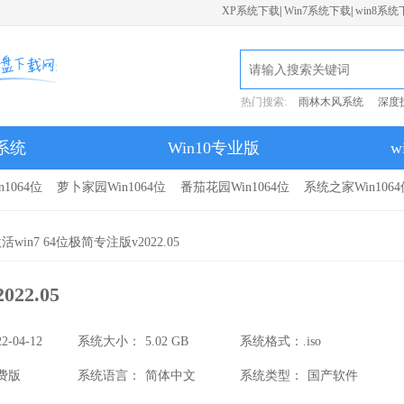
XP系统下载
|
Win7系统下载
|
win8系统
热门搜索:
雨林木风系统
深度
7系统
Win10专业版
w
1064位
萝卜家园Win1064位
番茄花园Win1064位
系统之家Win1064
win7 64位极简专注版v2022.05
22.05
22-04-12
系统大小：
5.02 GB
系统格式：
.iso
费版
系统语言：
简体中文
系统类型：
国产软件